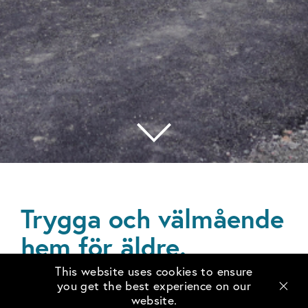
Trygga och välmående
hem för äldre.
This website uses cookies to ensure
you get the best experience on our
Allt fler blir allt äldre. Den del av
website.
befolkningen som är i störst behov av